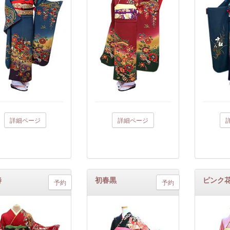
詳細ページ
詳細ページ
椿
初春黒
ピンク
予約
予約