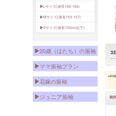
Lサイズ(身長158-162)
Mサイズ(身長153-157)
Sサイズ(身長152cm以下)
20歳（はたち）の振袖
33
ママ振袖プラン
※6
花嫁の振袖
ジュニア振袖
御