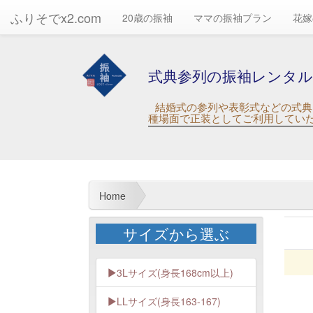
ふりそでx2.com
20歳の振袖
ママの振袖プラン
花嫁
式典参列の振袖レンタル
結婚式の参列や表彰式などの式典
種場面で正装としてご利用してい
Home
サイズから選ぶ
3Lサイズ(身長168cm以上)
LLサイズ(身長163-167)