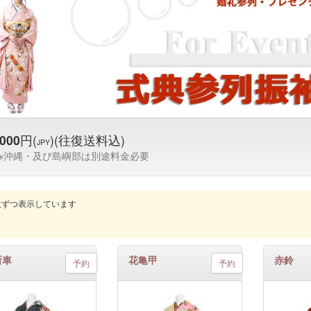
000
円(
)(往復送料込)
JPY
※沖縄・及び島嶼部は別途料金必要
0枚ずつ表示しています
所車
花亀甲
赤鈴
予約
予約