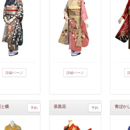
詳細ページ
詳細ページ
桜と蝶
茶黒花
青ぼか
予約
予約