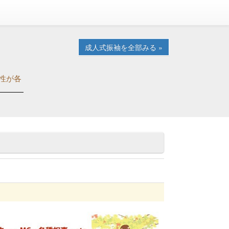
成人式振袖を全部みる »
性が各